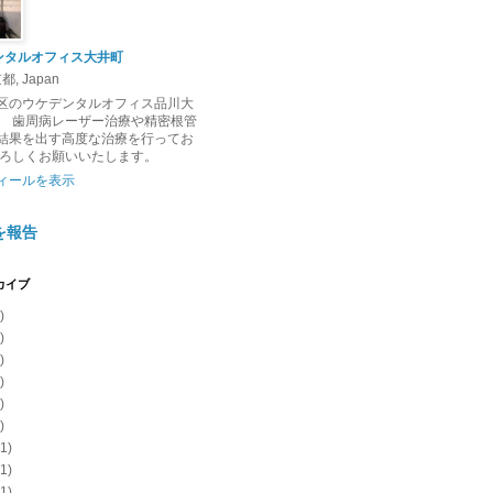
ンタルオフィス大井町
, Japan
区のウケデンタルオフィス品川大
。 歯周病レーザー治療や精密根管
結果を出す高度な治療を行ってお
よろしくお願いいたします。
ィールを表示
を報告
カイブ
)
)
)
)
)
)
1)
1)
1)