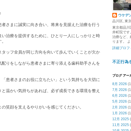
ジ
ウケデ
品川区, 東京都
患者さまに誠実に向き合い、将来を見据えた治療を行う
東京都品川
井町院です
良い治療を提供するために、ひとり一人にしっかりと時
治療など、
す。
ります。 
詳細プロフ
スタッフ全員が同じ方向を向いて歩んでいくことが欠か
不正行為
気配りをしながら患者さまに寄り添える歯科助手さんを
ブログ アー
、「患者さまのお役に立ちたい」という気持ちを大切に
8月 2026
(1
7月 2026
(1
さと温かい気持ちがあれば、必ず成長できる環境を整え
6月 2026
(1
5月 2026
(1
まの笑顔を支えるやりがいを感じてください。
2月 2026
(1
1月 2026
(1
12月 2025
(
11月 2025
(
10月 2025
(