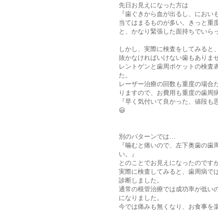
先日お見えになった方は
『歯ぐきから血が出るし、におい
当てはまるものが多い。きっと重
と、かなり緊張した面持ちでいら
しかし、実際に検査をしてみると
抜かなければいけない歯もありま
レントゲンと歯周ポケットの検査
た。
レーザー治療の回数も重度の場合だ
りますので、お費用も重度の歯周
『早く気付いて良かった、値段も
😃
別のパターンでは…
『噛むと痛いので、左下奥歯の歯
い。』
とのことでお見えになったのです
実際に検査してみると、歯周病で
診断しました。
通常の根管治療では成功率が低い
になりました。
今では痛みも無くなり、お食事を