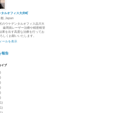
ンタルオフィス大井町
, Japan
区のウケデンタルオフィス品川大
。 歯周病レーザー治療や精密根管
結果を出す高度な治療を行ってお
よろしくお願いいたします。
ィールを表示
を報告
カイブ
)
)
)
)
)
)
1)
1)
1)