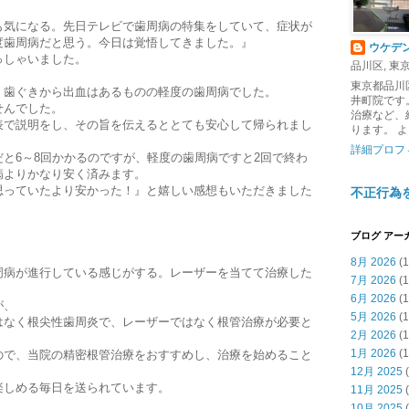
も気になる。先日テレビで歯周病の特集をしていて、症状が
度歯周病だと思う。今日は覚悟してきました。』
ウケデ
っしゃいました。
品川区, 東京都
東京都品川
、歯ぐきから出血はあるものの軽度の歯周病でした。
井町院です
せんでした。
治療など、
表で説明をし、その旨を伝えるととても安心して帰られまし
ります。 
詳細プロフ
と6～8回かかるのですが、軽度の歯周病ですと2回で終わ
病よりかなり安く済みます。
思っていたより安かった！』と嬉しい感想もいただきました
不正行為
ブログ アー
8月 2026
(1
周病が進行している感じがする。レーザーを当てて治療した
7月 2026
(1
6月 2026
(1
が、
5月 2026
(1
はなく根尖性歯周炎で、レーザーではなく根管治療が必要と
2月 2026
(1
1月 2026
(1
ので、当院の精密根管治療をおすすめし、治療を始めること
12月 2025
(
楽しめる毎日を送られています。
11月 2025
(
10月 2025
(