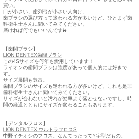
買い。
口が小さい、歯列弓が小さい人向け。
歯ブラシの選び方って迷われる方が多いけど、ひとまず歯
科衛生士さんに聞いてみてください。
磨ければ何でもいいんです💫
【歯間ブラシ】
LION DENT.EX歯間ブラシ
この4Sサイズを何年も愛用しています！
ライオンの歯間ブラシは強度があって個人的には好きで
す。
サイズ展開も豊富。
歯間ブラシのサイズも迷われる方が多いけど、これも是非
歯科衛生士さんに聞いてみてください。
サイズが合わないと汚れが効率よく落とせないですし、時
間の経過とともにサイズが変わることもあります。
【デンタルフロス】
LION DENT.EX ウルトラフロスS
中野イチオシのフロス。なんてったってY字型だもの。