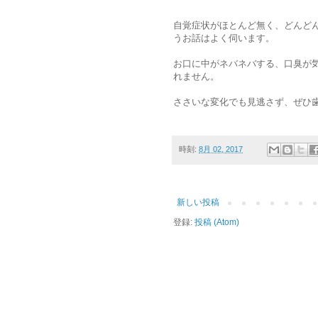
自覚症状がほとんど無く、どんど
うお話はよく伺います。
お口に中がネバネバする、口臭が
れません。
ささいな変化でも見逃さず、ぜひ
時刻:
8月 02, 2017
新しい投稿
登録:
投稿 (Atom)