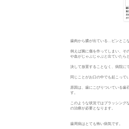
歯肉から膿が出ている…ピンとこ
例えば腕に傷を作ってしまい、そ
や血がじゃぶじゃぶと出ていたら
決して放置することなく、病院に
同じことがお口の中でも起こって
原因は、歯にこびりついている歯
す。
このような状況ではブラッシング
の治療が必要となります。
歯周病はとても怖い病気です。