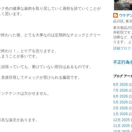
ンク色の健康な歯肉を取り戻していく過程を診ていくことが
しく思います。
ウケデ
品川区, 東京都
東京都品川
井町院です
が終わった後、とても大事なのは定期的なチェックとクリー
治療など、
ります。 
詳細プロフ
で終わり！」とケアを怠りますと、
しまうことが多いです。
不正行為
に頑張っていても、磨けていない部分はあるものです。
ブログ アー
、直接目視してチェックが受けられる臓器です。
8月 2026
(1
7月 2026
(1
メンテナンスは欠かせません。
6月 2026
(1
5月 2026
(1
2月 2026
(1
1月 2026
(1
有名な論文があります。
12月 2025
(
11月 2025
(
10月 2025
(