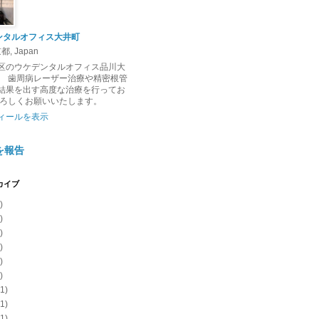
ンタルオフィス大井町
, Japan
区のウケデンタルオフィス品川大
。 歯周病レーザー治療や精密根管
結果を出す高度な治療を行ってお
よろしくお願いいたします。
ィールを表示
を報告
カイブ
)
)
)
)
)
)
1)
1)
1)